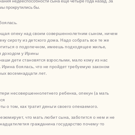
нания недееспособности сына еще четыре года назад. За
мы прокрутились бы.
боялась.
яющая опеку над своим совершеннолетним сыном, ничем
ку сироту из детского дома. Надо собрать все те же
ботиться о подопечном, имеешь подходящее жилье,
и доходом у Ирины
к наши дети становятся взрослыми, мало кому из нас
 Ирина боялась, что не пройдет требуемую законом
ных восемнадцати лет.
атери несовершеннолетнего ребенка, опекун (а мать
тся
ты о том, как тратит деньги своего опекаемого.
зюмирует, что мать любит сына, заботится о нем и не
емнадцатилетия гражданина государство почему-то