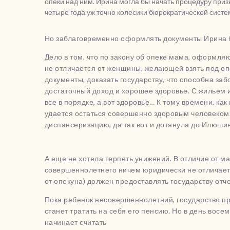
опеки над ним. Ирина могла бы начать процедуру приз
четыре года уж точно колесики бюрократической систе
Но заблаговременно оформлять документы Ирина 
Дело в том, что по закону об опеке мама, оформл
не отличается от женщины, желающей взять под опе
документы, доказать государству, что способна за
достаточный доход и хорошее здоровье. С жильем 
все в порядке, а вот здоровье… К тому времени, ка
удается остаться совершенно здоровым человеком.
диспансеризацию, да так вот и дотянула до Илюши
А еще не хотела терпеть унижений. В отличие от м
совершеннолетнего ничем юридически не отличае
от опекуна) должен предоставлять государству отче
Пока ребенок несовершеннолетний, государство пре
станет тратить на себя его пенсию. Но в день вос
начинает считать