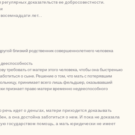
и регулярных доказательств ее добросовестности.
ми
восемнадцати лет. .
и другой близкий родственник совершеннолетнего человека
т дееспособность
ову требовать от матери этого человека, чтобы она быстренько
аботиться о сыне. Решение о том, что мать с потерявшим
больницу, принимает всего лишь фельдшер, оказывавший
ески признает право матери временно недееспособного
о речь идет о деньгах, матери приходится доказывать
ен, а она достойна заботиться о нем. И пока не доказала
ую государством помощь, а мать юридически не имеет