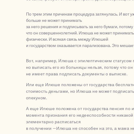
По трем этим причинам процедура затянулась. И вот у
больше не может принимать
за него решения и подписывать за него бумаги, потому
что он совершеннолетний. Илюша не может принимать 
физически. И всякая связь между Илюшей
и государством оказывается парализована. Это мешае
Вот, например, Илюша с эпилептическим статусом 
но выписать его из больницы нельзя, потому что он
не имеет права подписать документы о выписке.
Или еще Илюше положены от государства бесплатны
стоимость деньгами, но Илюша не может подписать 
опекуном.
А еще Илюше положена от государства пенсия по и
момента признания его недееспособности никакой 
элементарно расписаться
в получении —Илюша не способен на это, а мама н