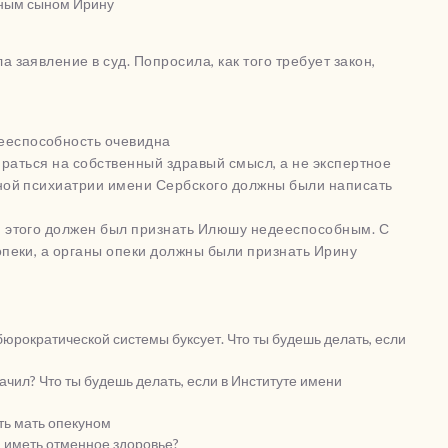
нным сыном Ирину
заявление в суд. Попросила, как того требует закон,
еспособность очевидна
пираться на собственный здравый смысл, а не экспертное
ной психиатрии имени Сербского должны были написать
 этого должен был признать Илюшу недееспособным. С
пеки, а органы опеки должны были признать Ирину
юрократической системы буксует. Что ты будешь делать, если
ачил? Что ты будешь делать, если в Институте имени
ть мать опекуном
и иметь отменное здоровье?