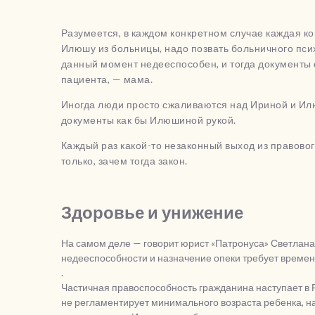
Разумеется, в каждом конкретном случае каждая к
Илюшу из больницы, надо позвать больничного псих
данный момент недееспособен, и тогда документы
пациента, — мама.
Иногда люди просто сжаливаются над Ириной и Ил
документы как бы Илюшиной рукой.
Каждый раз какой-то незаконный выход из правовог
только, зачем тогда закон.
Здоровье и унижение
На самом деле — говорит юрист «Патронуса» Светлана
недееспособности и назначение опеки требует време
.
Частичная правоспособность гражданина наступает в Р
не регламентирует минимального возраста ребенка, н