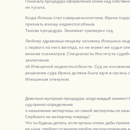
Поначалу процедура оформления опеки над собстве
не пугала.
Когда Илюша стал совершеннолетним, Ирина подала 
признать юношу недееспособным.
Такова процедура. Занимает примерно год.
Любому здравомыслящему человеку Илюшина неде
с первого на него взгляда, но не может же судья о
мнение психиатров. Специалисты Института судеб
заключение
об Илюшиной недееспособности. Суд на основании
решением суда Ирина должна была идти в органы о
Илюшиным опекуном.
Довольно муторная процедура, когда каждый элемент б
суд принял определение
о назначении экспертизы, но самой экспертизы не назн
Сербского на экспертизу очередь?
Что ты будешь делать, если органы опеки, дабы призна
ее сына, требуют от матери пройти диспансеризацию 