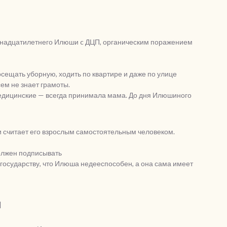
мнадцатилетнего Илюши c ДЦП, органическим поражением
сещать уборную, ходить по квартире и даже по улице
ем не знает грамоты.
едицинские — всегда принимала мама. До дня Илюшиного
 считает его взрослым самостоятельным человеком.
должен подписывать
государству, что Илюша недееспособен, а она сама имеет
и