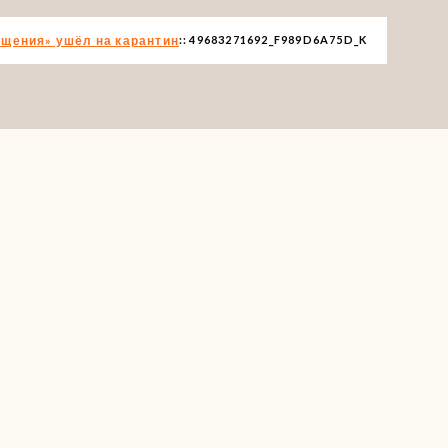
бщения» ушёл на карантин
49683271692_F989D6A75D_K