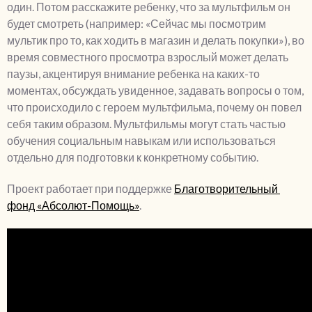
один. Потом расскажите ребенку, что за мультфильм он 
будет смотреть (например: «Сейчас мы посмотрим 
мультик про то, как ходить в магазин и делать покупки»), во 
время совместного просмотра взрослый может делать 
паузы, акцентируя внимание ребенка на каких-то 
моментах, обсуждать увиденное, задавать вопросы о том, 
что происходило с героем мультфильма, почему он повел 
себя таким образом. Мультфильмы могут стать частью 
обучения социальным навыкам или использоваться 
отдельно для подготовки к конкретному событию.
Проект работает при поддержке 
Благотворительный 
фонд «Абсолют-Помощь»
.