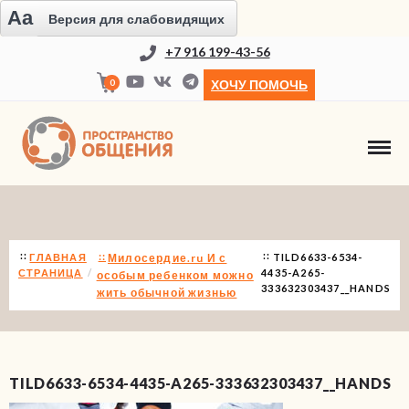
Aa
Версия для слабовидящих
+7 916 199-43-56
0
ХОЧУ ПОМОЧЬ
НОВОСТИ
ГЛАВНАЯ
Милосердие.ru И с
TILD6633-6534-
СТРАНИЦА
4435-A265-
особым ребенком можно
333632303437__HANDS
жить обычной жизнью
TILD6633-6534-4435-A265-333632303437__HANDS