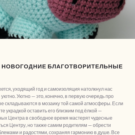
И: НОВОГОДНИЕ БЛАГОТВОРИТЕЛЬНЫЕ
жется, уходящий год и самоизоляция натолкнул нас
е уютно. Уютно — это, конечно, в первую очередь про
рые складываются в мозаику той самой атмосферы. Если
ите украдкой оставить его близким под ёлкой —
ных Центра в свободное время мастерят чудесные
ться Центру, но также самим родителям — обрести
блемами и радостями, сохраняя гармонию в душе.
Все