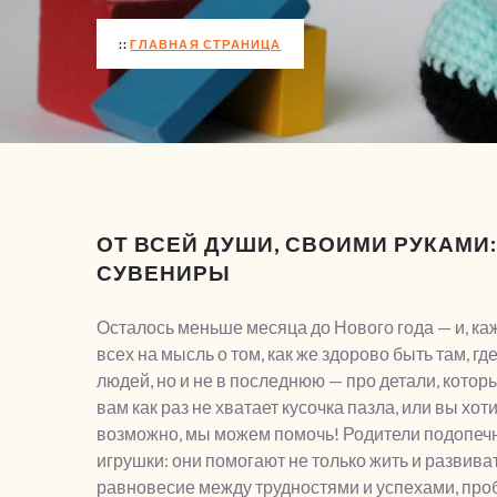
ГЛАВНАЯ СТРАНИЦА
ОТ ВСЕЙ ДУШИ, СВОИМИ РУКАМ
СУВЕНИРЫ
Осталось меньше месяца до Нового года — и, ка
всех на мысль о том, как же здорово быть там, гд
людей, но и не в последнюю — про детали, кото
вам как раз не хватает кусочка пазла, или вы хот
возможно, мы можем помочь!
Родители подопеч
игрушки: они помогают не только жить и развива
равновесие между трудностями и успехами, про