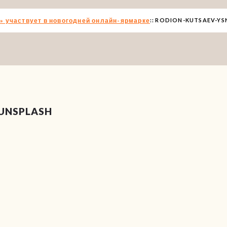
» участвует в новогодней онлайн-ярмарке
RODION-KUTSAEV-YS
UNSPLASH