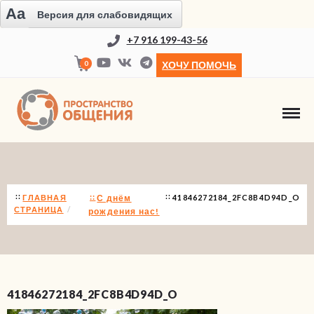
Aa
Версия для слабовидящих
+7 916 199-43-56
0
ХОЧУ ПОМОЧЬ
НОВОСТИ
ГЛАВНАЯ
С днём
41846272184_2FC8B4D94D_O
СТРАНИЦА
рождения нас!
41846272184_2FC8B4D94D_O