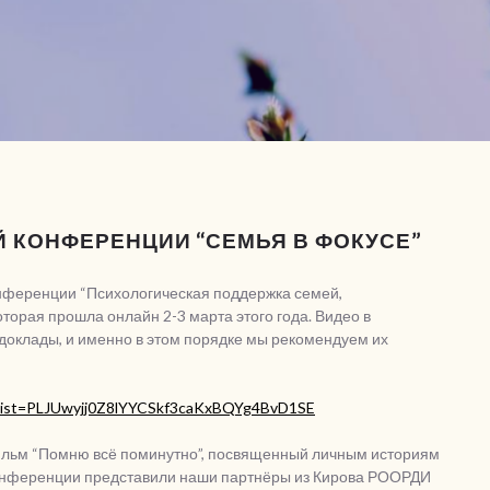
 КОНФЕРЕНЦИИ “СЕМЬЯ В ФОКУСЕ”
онференции “Психологическая поддержка семей,
торая прошла онлайн 2-3 марта этого года. Видео в
 доклады, и именно в этом порядке мы рекомендуем их
t?list=PLJUwyjj0Z8lYYCSkf3caKxBQYg4BvD1SE
фильм “Помню всё поминутно”, посвященный личным историям
конференции представили наши партнёры из Кирова РООРДИ