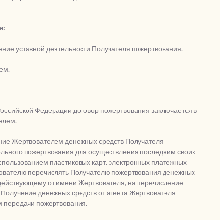
я:
дение уставной деятельности Получателя пожертвования.
ем.
са Российской Федерации договор пожертвования заключается в
елем.
ение Жертвователем денежных средств Получателя
тельного пожертвования для осуществления последним своих
использованием пластиковых карт, электронных платежных
твователю перечислять Получателю пожертвования денежных
, действующему от имени Жертвователя, на перечисление
 Получение денежных средств от агента Жертвователя
 передачи пожертвования.