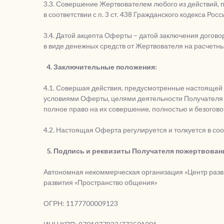
3.3. Совершение Жертвователем любого из действий, 
в соответствии с п. 3 ст. 438 Гражданского кодекса Ро
3.4. Датой акцепта Оферты – датой заключения догов
в виде денежных средств от Жертвователя на расчетн
4. Заключительные положения:
4.1. Совершая действия, предусмотренные настоящей 
условиями Оферты, целями деятельности Получателя п
полное право на их совершение, полностью и безого
4.2. Настоящая Оферта регулируется и толкуется в со
5. Подпись и реквизиты Получателя пожертвован
Автономная некоммерческая организация «Центр разв
развития «Пространство общения»
ОГРН: 1177700009123