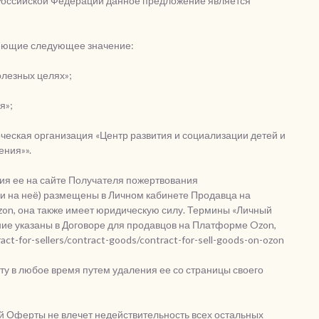
кса Российской Федерации данное предложение является
меющие следующее значение:
лезных целях»;
я»;
еская организация «Центр развития и социализации детей и
ения»».
ия ее на сайте Получателя пожертвования
ылки на неё) размещены в Личном кабинете Продавца на
n, она также имеет юридическую силу. Термины «Личный
ение указаны в Договоре для продавцов на Платформе Ozon,
ct-for-sellers/contract-goods/contract-for-sell-goods-on-ozon
ту в любое время путем удаления ее со страницы своего
ий Оферты не влечет недействительность всех остальных