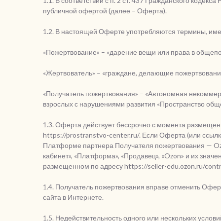
1.1. В соответствии с п. 2 ст. 437 Гражданского коде
публичной офертой (далее – Оферта).
1.2. В настоящей Оферте употребляются термины, и
«Пожертвование» – «дарение вещи или права в общепо
«Жертвователь» – «граждане, делающие пожертвовани
«Получатель пожертвования» – «Автономная некоммерч
взрослых с нарушениями развития «Пространство общ
1.3. Оферта действует бессрочно с момента размещен
https://prostranstvo-center.ru/. Если Оферта (или сс
Платформе партнера Получателя пожертвования — Ozo
кабинет», «Платформа», «Продавец», «Ozon» и их знач
размещенном по адресу https://seller-edu.ozon.ru/contra
1.4. Получатель пожертвования вправе отменить Офер
сайта в Интернете.
1.5. Недействительность одного или нескольких услов