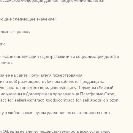
кса Российской Федерации данное предложение является
меющие следующее значение:
лезных целях»;
я»;
еская организация «Центр развития и социализации детей и
ения»».
ия ее на сайте Получателя пожертвования
ылки на неё) размещены в Личном кабинете Продавца на
n, она также имеет юридическую силу. Термины «Личный
ение указаны в Договоре для продавцов на Платформе Ozon,
ct-for-sellers/contract-goods/contract-for-sell-goods-on-ozon
ту в любое время путем удаления ее со страницы своего
ий Оферты не влечет недействительность всех остальных