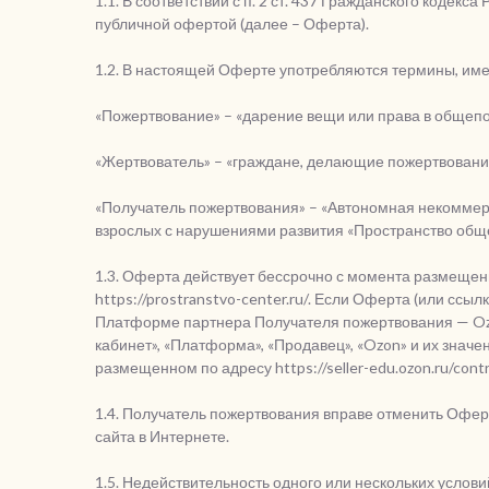
1.1. В соответствии с п. 2 ст. 437 Гражданского коде
публичной офертой (далее – Оферта).
1.2. В настоящей Оферте употребляются термины, и
«Пожертвование» – «дарение вещи или права в общепо
«Жертвователь» – «граждане, делающие пожертвовани
«Получатель пожертвования» – «Автономная некоммерч
взрослых с нарушениями развития «Пространство общ
1.3. Оферта действует бессрочно с момента размещен
https://prostranstvo-center.ru/. Если Оферта (или сс
Платформе партнера Получателя пожертвования — Ozo
кабинет», «Платформа», «Продавец», «Ozon» и их знач
размещенном по адресу https://seller-edu.ozon.ru/contra
1.4. Получатель пожертвования вправе отменить Офер
сайта в Интернете.
1.5. Недействительность одного или нескольких услов