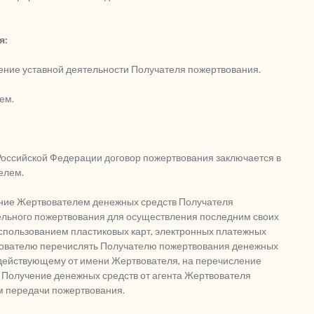
я:
дение уставной деятельности Получателя пожертвования.
ем.
са Российской Федерации договор пожертвования заключается в
елем.
ение Жертвователем денежных средств Получателя
тельного пожертвования для осуществления последним своих
использованием пластиковых карт, электронных платежных
твователю перечислять Получателю пожертвования денежных
, действующему от имени Жертвователя, на перечисление
 Получение денежных средств от агента Жертвователя
 передачи пожертвования.