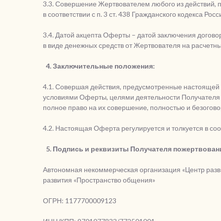
3.3. Совершение Жертвователем любого из действий, 
в соответствии с п. 3 ст. 438 Гражданского кодекса Ро
3.4. Датой акцепта Оферты – датой заключения догов
в виде денежных средств от Жертвователя на расчетн
4. Заключительные положения:
4.1. Совершая действия, предусмотренные настоящей 
условиями Оферты, целями деятельности Получателя п
полное право на их совершение, полностью и безого
4.2. Настоящая Оферта регулируется и толкуется в со
5. Подпись и реквизиты Получателя пожертвован
Автономная некоммерческая организация «Центр разв
развития «Пространство общения»
ОГРН: 1177700009123