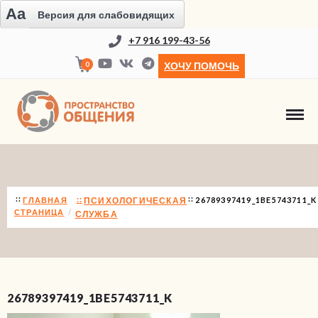
Aa
Версия для слабовидящих
+7 916 199-43-56
0
ХОЧУ ПОМОЧЬ
НОВОСТИ
ГЛАВНАЯ
ПСИХОЛОГИЧЕСКАЯ
26789397419_1BE5743711_K
СТРАНИЦА
СЛУЖБА
26789397419_1BE5743711_K