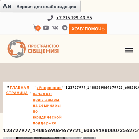
Aa
Версия для слабовидящих
+7 916 199-43-56
0
ХОЧУ ПОМОЧЬ
НОВОСТИ
ГЛАВНАЯ
«Уверенное
123727977_1488569864679721_608591
СТРАНИЦА
начало»:
приглашаем
на семинары
по
юридической
поддержке
123727977_1488569864679721_608591980807356275