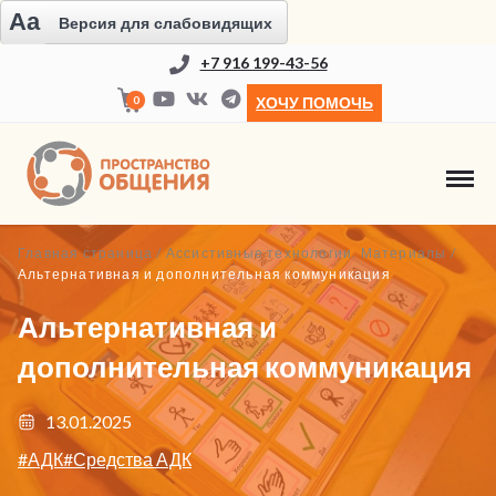
Aa
Версия для слабовидящих
+7 916 199-43-56
0
ХОЧУ ПОМОЧЬ
Главная страница
/
Ассистивные технологии. Материалы
/
Альтернативная и дополнительная коммуникация
Альтернативная и
дополнительная коммуникация
13.01.2025
#АДК
#Средства АДК