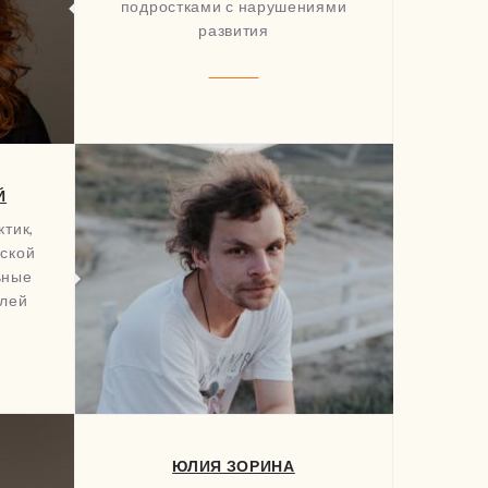
подростками с нарушениями
развития
Й
тик,
еской
ьные
елей
ЮЛИЯ ЗОРИНА